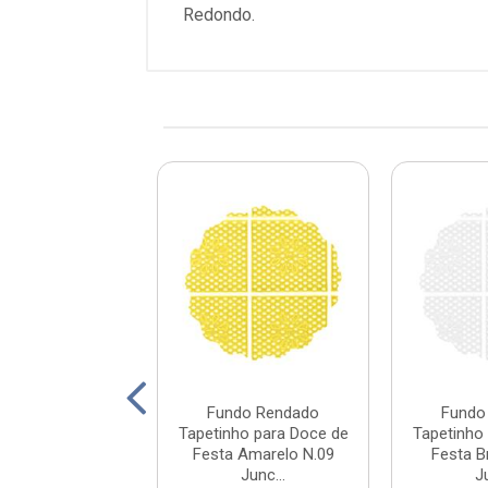
Redondo.
do Rendado
Fundo Rendado
Fundo
ho para Doce de
Tapetinho para Doce de
Tapetinho
ul Marinho N.0...
Festa Amarelo N.09
Festa B
Junc...
J
digo: 288704