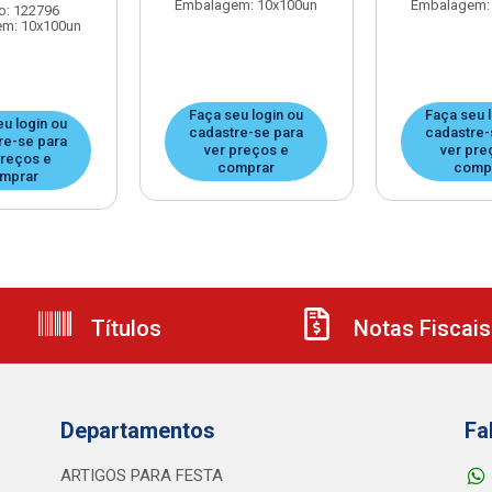
Embalagem: 10x100un
Embalagem:
o: 122796
m: 10x100un
Faça seu login ou
Faça seu 
u login ou
cadastre-se para
cadastre-
re-se para
ver preços e
ver pre
preços e
comprar
comp
mprar
Títulos
Notas Fiscais
Departamentos
Fa
ARTIGOS PARA FESTA