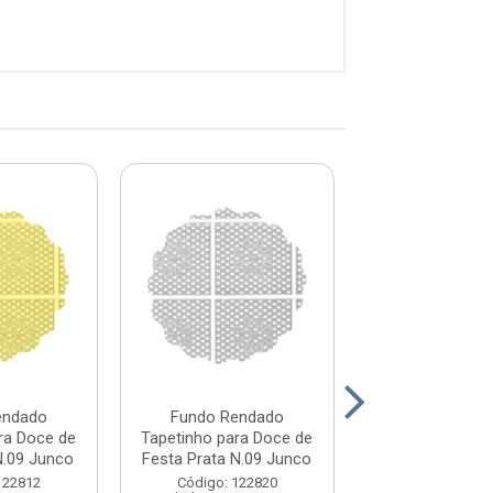
endado
Fundo Rendado
Fundo Ren
ra Doce de
Tapetinho para Doce de
Tapetinho para
N.09 Junco
Festa Prata N.09 Junco
Festa Rosa N.0
122812
Código: 122820
Código: 122