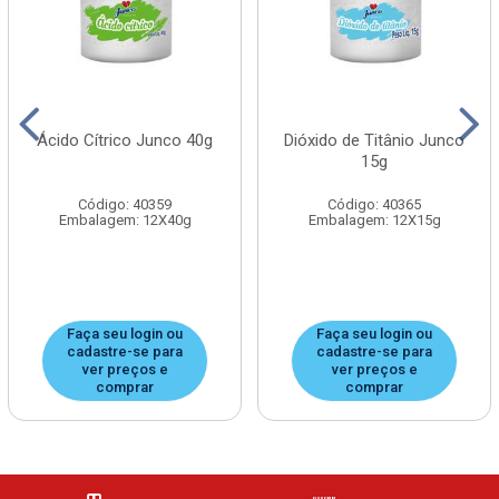
Ácido Cítrico Junco 40g
Dióxido de Titânio Junco
15g
Código: 40359
Código: 40365
Embalagem: 12X40g
Embalagem: 12X15g
Faça seu login ou
Faça seu login ou
cadastre-se para
cadastre-se para
ver preços e
ver preços e
comprar
comprar