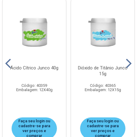
Ácido Cítrico Junco 40g
Dióxido de Titânio Junco
15g
Código: 40359
Código: 40365
Embalagem: 12X40g
Embalagem: 12X15g
Faça seu login ou
Faça seu login ou
cadastre-se para
cadastre-se para
ver preços e
ver preços e
comprar
comprar