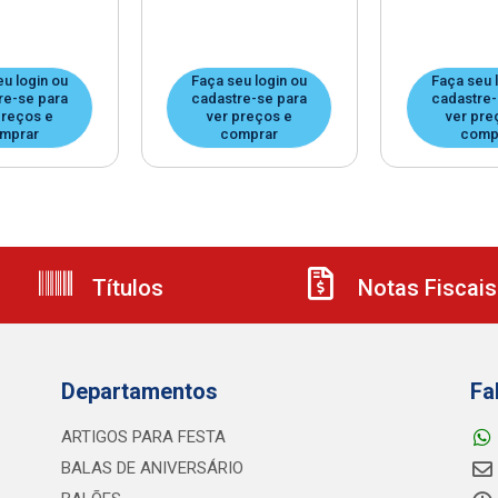
eu login ou
Faça seu login ou
Faça seu 
re-se para
cadastre-se para
cadastre-
preços e
ver preços e
ver pre
mprar
comprar
comp
Títulos
Notas Fiscais
Departamentos
Fa
ARTIGOS PARA FESTA
BALAS DE ANIVERSÁRIO