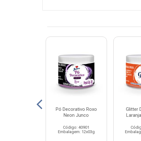
orativo Amarelo
Pó Decorativo Roxo
Glitter
eon Junco
Neon Junco
Laranj
digo: 40900
Código: 40901
Códig
lagem: 12x03g
Embalagem: 12x03g
Embalag