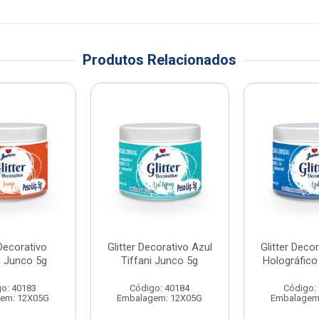
Produtos Relacionados
 Decorativo
Glitter Decorativo Azul
Glitter Deco
a Junco 5g
Tiffani Junco 5g
Holográfico
o: 40183
Código: 40184
Código:
em: 12X05G
Embalagem: 12X05G
Embalagem