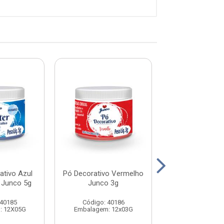
rativo Azul
Pó Decorativo Vermelho
Pó Decorativ
 Junco 5g
Junco 3g
Brilhante Ju
 40185
Código: 40186
Código: 40
: 12X05G
Embalagem: 12x03G
Embalagem: 1