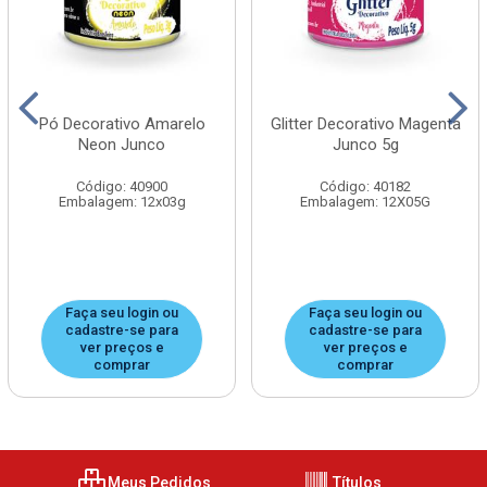
Pó Decorativo Amarelo
Glitter Decorativo Magenta
Neon Junco
Junco 5g
Código: 40900
Código: 40182
Embalagem: 12x03g
Embalagem: 12X05G
Faça seu login ou
Faça seu login ou
cadastre-se para
cadastre-se para
ver preços e
ver preços e
comprar
comprar
Meus Pedidos
Títulos