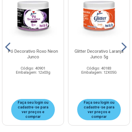
Pó Decorativo Roxo Neon
Glitter Decorativo Laranja
Junco
Junco 5g
Código: 40901
Código: 40183
Embalagem: 12x03g
Embalagem: 12X05G
Faça seu login ou
Faça seu login ou
cadastre-se para
cadastre-se para
ver preços e
ver preços e
comprar
comprar