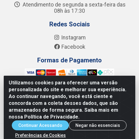
Atendimento de segunda a sexta-feira das
08h às 17:30
Redes Sociais
Instagram
Facebook
Formas de Pagamento
Utilizamos cookies para oferecer uma versão
personalizada do site e melhorar sua experiência.
Ao continuar navegando, você está ciente e
Junco Industria e Comercio Ltda - R. Lineu Anterino
concorda com a coleta desses dados, que são
Mariano, 505 - Distrito Industrial, Uberlândia - MG CEP
armazenados de forma segura. Saiba mais em
38.402-346 - CNPJ: 66.312.653/0001-14
nossa Política de Privacidade.
Continuar Acessando
Negar não essenciais
Preferências de Cookies