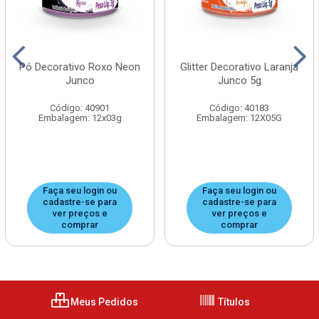
Pó Decorativo Roxo Neon
Glitter Decorativo Laranja
Junco
Junco 5g
Código: 40901
Código: 40183
Embalagem: 12x03g
Embalagem: 12X05G
Faça seu login ou
Faça seu login ou
cadastre-se para
cadastre-se para
ver preços e
ver preços e
comprar
comprar
Meus Pedidos
Títulos