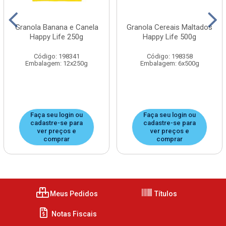
Granola Banana e Canela
Granola Cereais Maltados
Happy Life 250g
Happy Life 500g
Código: 198341
Código: 198358
Embalagem: 12x250g
Embalagem: 6x500g
Faça seu login ou
Faça seu login ou
cadastre-se para
cadastre-se para
ver preços e
ver preços e
comprar
comprar
Meus Pedidos
Títulos
Notas Fiscais