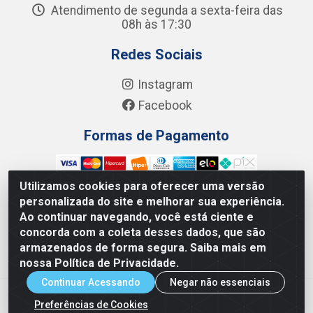
Atendimento de segunda a sexta-feira das
08h às 17:30
Redes Sociais
Instagram
Facebook
Formas de Pagamento
Utilizamos cookies para oferecer uma versão
personalizada do site e melhorar sua experiência.
Ao continuar navegando, você está ciente e
Junco Industria e Comercio Ltda - R. Lineu Anterino
concorda com a coleta desses dados, que são
Mariano, 505 - Distrito Industrial, Uberlândia - MG CEP
armazenados de forma segura. Saiba mais em
38.402-346 - CNPJ: 66.312.653/0001-14
nossa Política de Privacidade.
Continuar Acessando
Negar não essenciais
Preferências de Cookies