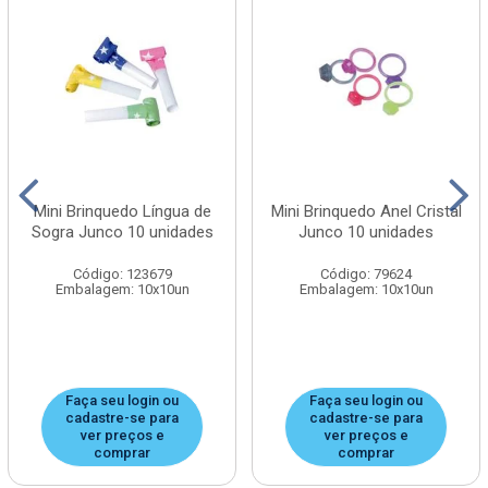
Mini Brinquedo Língua de
Mini Brinquedo Anel Cristal
Sogra Junco 10 unidades
Junco 10 unidades
Código: 123679
Código: 79624
Embalagem: 10x10un
Embalagem: 10x10un
Faça seu login ou
Faça seu login ou
cadastre-se para
cadastre-se para
ver preços e
ver preços e
comprar
comprar