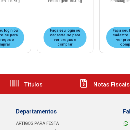
em: 1x05kg
Embalagem: 5x01kg
Embalagem
eu login ou
Faça seu login ou
Faça seu 
re-se para
cadastre-se para
cadastre-
preços e
ver preços e
ver pre
mprar
comprar
comp
Títulos
Notas Fiscais
Departamentos
Fa
ARTIGOS PARA FESTA