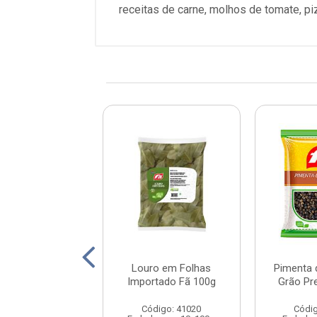
receitas de carne, molhos de tomate, p
no Chileno Fã
Louro em Folhas
Pimenta 
200G
Importado Fã 100g
Grão Pr
digo: 41017
Código: 41020
Códig