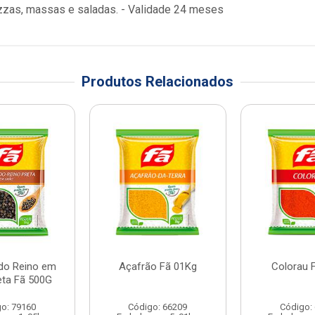
izzas, massas e saladas. - Validade 24 meses
Produtos Relacionados
do Reino em
Açafrão Fã 01Kg
Colorau 
eta Fã 500G
o: 79160
Código: 66209
Código: