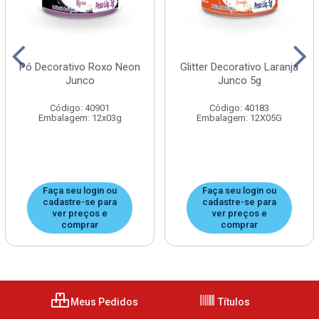
Pó Decorativo Roxo Neon
Glitter Decorativo Laranja
Junco
Junco 5g
Código: 40901
Código: 40183
Embalagem: 12x03g
Embalagem: 12X05G
Faça seu login ou
Faça seu login ou
cadastre-se para
cadastre-se para
ver preços e
ver preços e
comprar
comprar
Meus Pedidos
Títulos