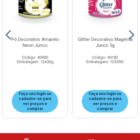
Pó Decorativo Amarelo
Glitter Decorativo Magenta
Neon Junco
Junco 5g
Código: 40900
Código: 40182
Embalagem: 12x03g
Embalagem: 12X05G
Faça seu login ou
Faça seu login ou
cadastre-se para
cadastre-se para
ver preços e
ver preços e
comprar
comprar