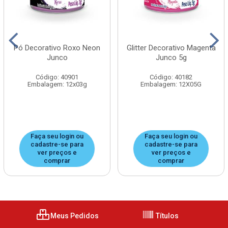
Pó Decorativo Roxo Neon
Glitter Decorativo Magenta
Junco
Junco 5g
Código: 40901
Código: 40182
Embalagem: 12x03g
Embalagem: 12X05G
Faça seu login ou
Faça seu login ou
cadastre-se para
cadastre-se para
ver preços e
ver preços e
comprar
comprar
Meus Pedidos
Títulos