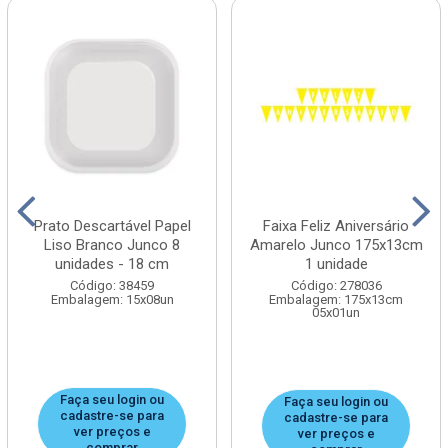
Prato Descartável Papel
Faixa Feliz Aniversário
Liso Branco Junco 8
Amarelo Junco 175x13cm
unidades - 18 cm
1 unidade
Código: 38459
Código: 278036
Embalagem: 15x08un
Embalagem: 175x13cm
05x01un
Faça seu login ou
Faça seu login ou
cadastre-se para
cadastre-se para
ver preços e
ver preços e
comprar