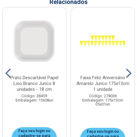
Relacionados
Prato Descartável Papel
Faixa Feliz Aniversário
Liso Branco Junco 8
Amarelo Junco 175x13cm
unidades - 18 cm
1 unidade
Código: 38459
Código: 278036
Embalagem: 15x08un
Embalagem: 175x13cm
05x01un
Faça seu login ou
Faça seu login ou
cadastre-se para
cadastre-se para