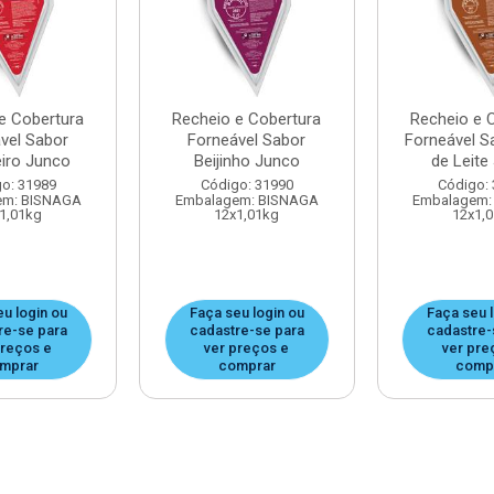
e Cobertura
Recheio e Cobertura
Recheio e 
vel Sabor
Forneável Sabor
Forneável S
eiro Junco
Beijinho Junco
de Leite
o: 31989
Código: 31990
Código:
em: BISNAGA
Embalagem: BISNAGA
Embalagem:
1,01kg
12x1,01kg
12x1,
u login ou
Faça seu login ou
Faça seu 
re-se para
cadastre-se para
cadastre-
preços e
ver preços e
ver pre
mprar
comprar
comp