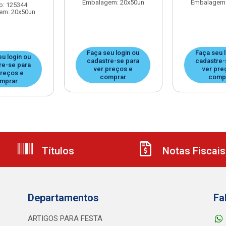
Embalagem: 20x50un
Embalagem:
o: 125344
em: 20x50un
Faça seu login ou
Faça seu 
u login ou
cadastre-se para
cadastre-
re-se para
ver preços e
ver pre
preços e
comprar
comp
mprar
Títulos
Notas Fiscais
Departamentos
Fa
ARTIGOS PARA FESTA