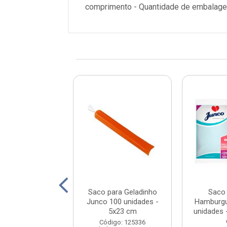
comprimento - Quantidade de embalage
s Papel para
Saco para Geladinho
Saco 
che Nº 05 Junco
Junco 100 unidades -
Hamburgu
5x23 cm
unidades 
digo: 81349
Código: 125336