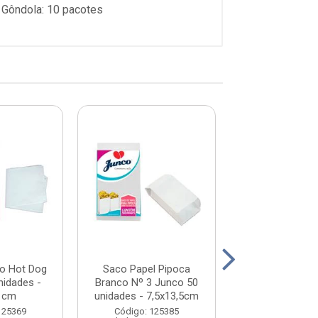
 Gôndola: 10 pacotes
co Hot Dog
Saco Papel Pipoca
Saco Papel P
nidades -
Branco Nº 3 Junco 50
Impresso Nº 3 
 cm
unidades - 7,5x13,5cm
unidades - 7,5x
125369
Código: 125385
Código: 125