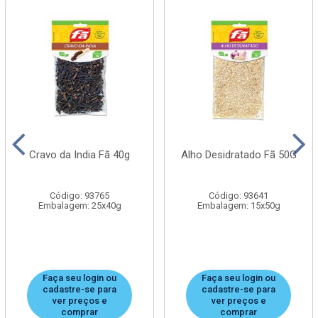
Cravo da India Fã 40g
Alho Desidratado Fã 50G
Código: 93765
Código: 93641
Embalagem: 25x40g
Embalagem: 15x50g
Faça seu login ou
Faça seu login ou
cadastre-se para
cadastre-se para
ver preços e
ver preços e
comprar
comprar