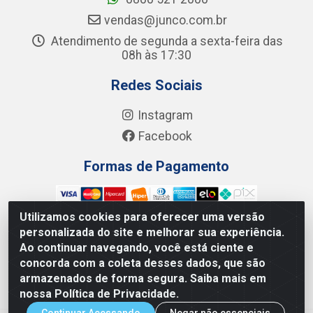
vendas@junco.com.br
Atendimento de segunda a sexta-feira das
08h às 17:30
Redes Sociais
Instagram
Facebook
Formas de Pagamento
Utilizamos cookies para oferecer uma versão
personalizada do site e melhorar sua experiência.
Ao continuar navegando, você está ciente e
Junco Industria e Comercio Ltda - R. Lineu Anterino
concorda com a coleta desses dados, que são
Mariano, 505 - Distrito Industrial, Uberlândia - MG CEP
armazenados de forma segura. Saiba mais em
38.402-346 - CNPJ: 66.312.653/0001-14
nossa Política de Privacidade.
Continuar Acessando
Negar não essenciais