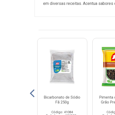
em diversas receitas. Acentua sabores
ta do Reino em
Bicarbonato de Sódio
Pimenta 
reta Fã 200g
Fã 250g
Grão Pr
digo: 41018
Código: 41084
Códig