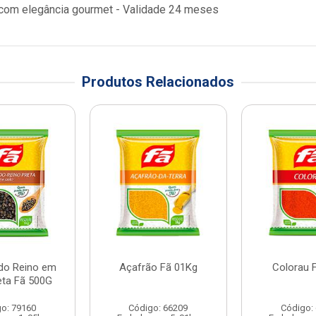
 com elegância gourmet - Validade 24 meses
Produtos Relacionados
do Reino em
Açafrão Fã 01Kg
Colorau 
eta Fã 500G
o: 79160
Código: 66209
Código: