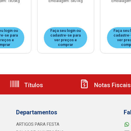
em: 1x05kg
Embalagem: 5x01kg
Embalagem
eu login ou
Faça seu login ou
Faça seu 
re-se para
cadastre-se para
cadastre-
preços e
ver preços e
ver pre
mprar
comprar
comp
Títulos
Notas Fiscais
Departamentos
Fa
ARTIGOS PARA FESTA