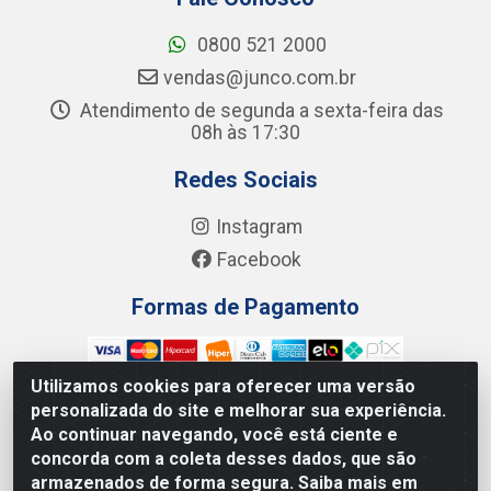
0800 521 2000
vendas@junco.com.br
Atendimento de segunda a sexta-feira das
08h às 17:30
Redes Sociais
Instagram
Facebook
Formas de Pagamento
Utilizamos cookies para oferecer uma versão
personalizada do site e melhorar sua experiência.
Ao continuar navegando, você está ciente e
Junco Industria e Comercio Ltda - R. Lineu Anterino
concorda com a coleta desses dados, que são
Mariano, 505 - Distrito Industrial, Uberlândia - MG CEP
armazenados de forma segura. Saiba mais em
38.402-346 - CNPJ: 66.312.653/0001-14