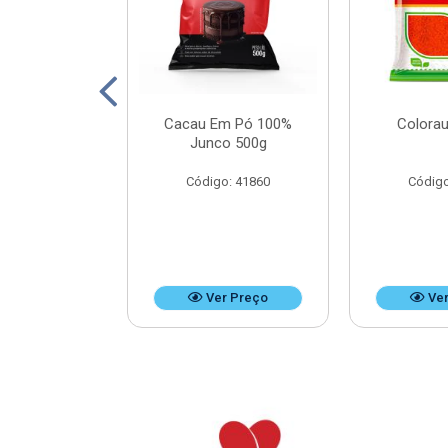
Leite Doces
Cacau Em Pó 100%
Colorau
Bag 4,8kg
Junco 500g
o: 37476
Código: 41860
Código
r Preço
Ver Preço
Ver