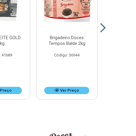
EITE GOLD
Brigadeiro Doces
DOCE DE LEI
8kg
Tempos Balde 2kg
k
: 41689
Código: 36944
Código:
 Preço
Ver Preço
Ver 