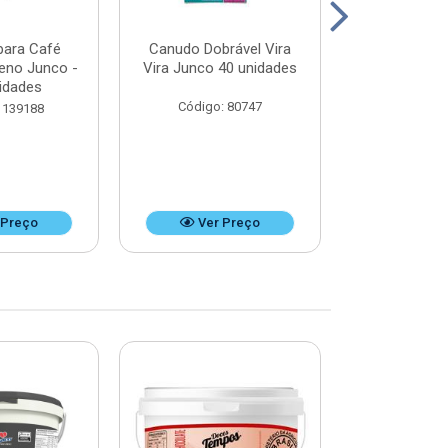
para Café
Canudo Dobrável Vira
Canudo Desca
ueno Junco -
Vira Junco 40 unidades
Refrigerant
idades
unid
Código: 80747
 139188
Código:
 Preço
Ver Preço
Ver 