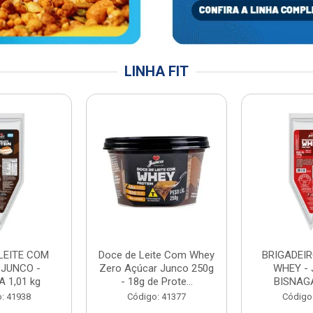
LINHA FIT
LEITE COM
Doce de Leite Com Whey
BRIGADEIR
 JUNCO -
Zero Açúcar Junco 250g
WHEY - 
 1,01 kg
- 18g de Prote...
BISNAGA
: 41938
Código: 41377
Código