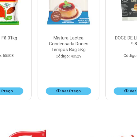
 Fã 01kg
Mistura Lactea
DOCE DE L
Condensada Doces
9,
Tempos Bag 5Kg
: 65508
Código
Código: 40529
 Preço
Ver Preço
Ver