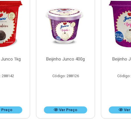
o Junco 1kg
Beijinho Junco 400g
Beijinho 
: 288142
Código: 288126
Código:
 Preço
Ver Preço
Ver