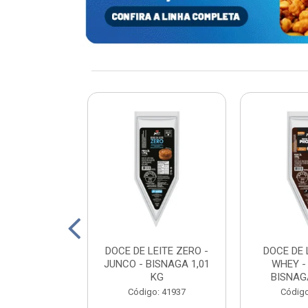
xturizada Soja
DOCE DE LEITE ZERO -
DOCE DE 
py Life 400g
JUNCO - BISNAGA 1,01
WHEY -
KG
BISNAGA
: 198465
Código: 41937
Código