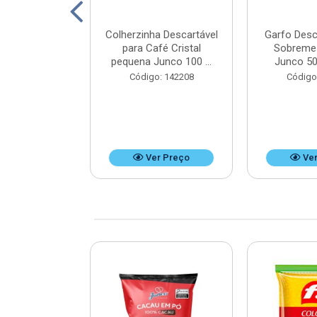
ico Mini Hot
Colherzinha Descartável
Garfo Desc
50 unidades -
para Café Cristal
Sobreme
x9 cm
pequena Junco 100 ...
Junco 50
: 125351
Código: 142208
Código
r Preço
Ver Preço
Ver