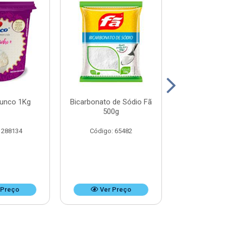
Junco 1Kg
Bicarbonato de Sódio Fã
Bicarbonato 
500g
1k
 288134
Código: 65482
Código:
 Preço
Ver Preço
Ver 