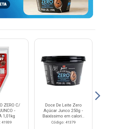
O ZERO C/
Doce De Leite Zero
DOCE DE L
JUNCO -
Açúcar Junco 250g -
WHEY - JUN
 1,01kg
Baixíssimo em calori...
2K
: 41939
Código: 41379
Código: