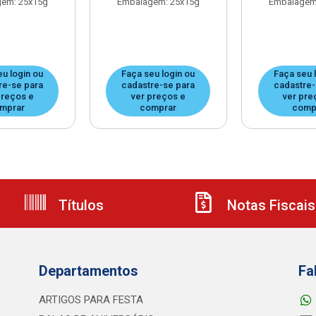
em: 25x15g
Embalagem: 25x15g
Embalagem
eu login ou
Faça seu login ou
Faça seu 
re-se para
cadastre-se para
cadastre-
preços e
ver preços e
ver pre
mprar
comprar
comp
Títulos
Notas Fiscais
Departamentos
Fa
ARTIGOS PARA FESTA