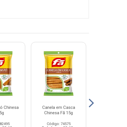
ó Chinesa
Canela em Casca
Pimenta do R
5g
Chinesa Fã 15g
Grão Preta F
 82495
Código: 74575
Código: 70