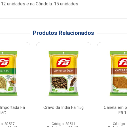
12 unidades e na Gôndola: 15 unidades
Produtos Relacionados
 Importada Fã
Cravo da India Fã 15g
Canela em p
15G
Fã 1
o: 82537
Código: 82511
Código: