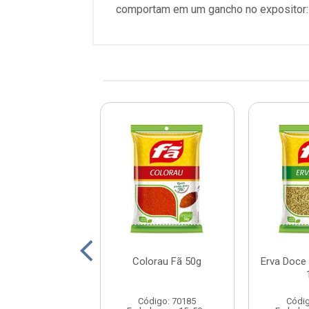
comportam em um gancho no expositor: 
ro Açafrão Em
Colorau Fã 50g
Erva Doce
Pó Fã 50G
digo: 70003
Código: 70185
Códig