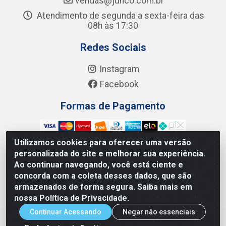
vendas@junco.com.br
Atendimento de segunda a sexta-feira das
08h às 17:30
Redes Sociais
Instagram
Facebook
Formas de Pagamento
Utilizamos cookies para oferecer uma versão
personalizada do site e melhorar sua experiência.
Ao continuar navegando, você está ciente e
Junco Industria e Comercio Ltda - R. Lineu Anterino
concorda com a coleta desses dados, que são
Mariano, 505 - Distrito Industrial, Uberlândia - MG CEP
armazenados de forma segura. Saiba mais em
38.402-346 - CNPJ: 66.312.653/0001-14
nossa Política de Privacidade.
Continuar Acessando
Negar não essenciais