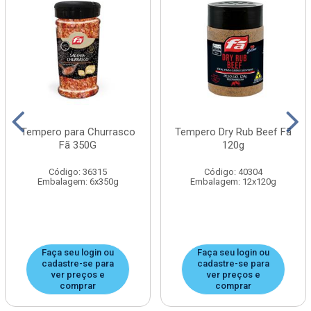
Tempero para Churrasco
Tempero Dry Rub Beef Fã
Fã 350G
120g
Código: 36315
Código: 40304
Embalagem: 6x350g
Embalagem: 12x120g
Faça seu login ou
Faça seu login ou
cadastre-se para
cadastre-se para
ver preços e
ver preços e
comprar
comprar