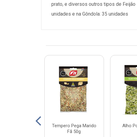
prato, e diversos outros tipos de Feij
unidades e na Gôndola: 35 unidades
o Páprica Extra
Tempero Pega Marido
Alho P
mium Fã 50g
Fã 50g