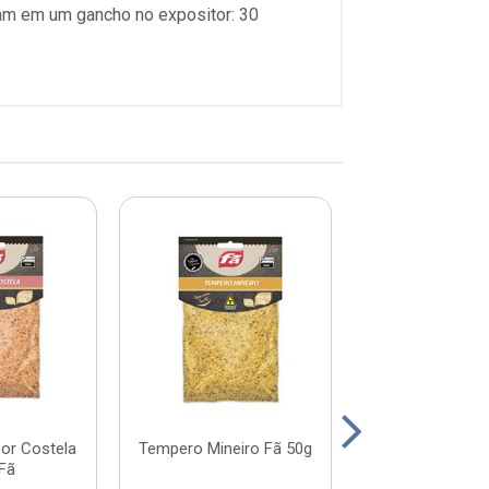
tam em um gancho no expositor: 30
or Costela
Tempero Mineiro Fã 50g
Tempero Gau
Fã
50g