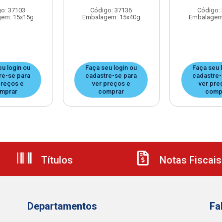
o: 37103
Código: 37136
Código:
em: 15x15g
Embalagem: 15x40g
Embalagem
eu login ou
Faça seu login ou
Faça seu 
re-se para
cadastre-se para
cadastre-
preços e
ver preços e
ver pre
mprar
comprar
comp
Títulos
Notas Fiscais
Departamentos
Fa