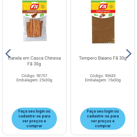
Canela em Casca Chinesa
Tempero Baiano Fã 30g
Fã 30g
Código: 93757
Código: 93633
Embalagem: 25x30g
Embalagem: 15x30g
Faça seu login ou
Faça seu login ou
cadastre-se para
cadastre-se para
ver preços e
ver preços e
comprar
comprar