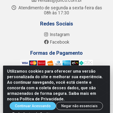
vendas@junco.com.br
Atendimento de segunda a sexta-feira das
08h às 17:30
Redes Sociais
Instagram
Facebook
Formas de Pagamento
Utilizamos cookies para oferecer uma versão
personalizada do site e melhorar sua experiência.
Ao continuar navegando, você está ciente e
Junco Industria e Comercio Ltda - R. Lineu Anterino
concorda com a coleta desses dados, que são
Mariano, 505 - Distrito Industrial, Uberlândia - MG CEP
armazenados de forma segura. Saiba mais em
38.402-346 - CNPJ: 66.312.653/0001-14
nossa Política de Privacidade.
Continuar Acessando
Negar não essenciais