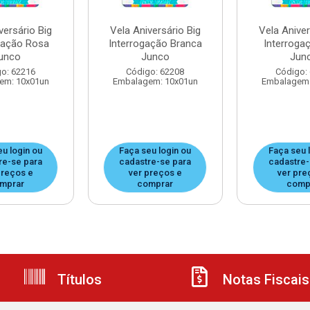
versário Big
Vela Aniversário Big
Vela Aniver
gação Rosa
Interrogação Branca
Interroga
unco
Junco
Jun
o: 62216
Código: 62208
Código:
em: 10x01un
Embalagem: 10x01un
Embalagem:
eu login ou
Faça seu login ou
Faça seu 
re-se para
cadastre-se para
cadastre-
preços e
ver preços e
ver pre
mprar
comprar
comp
Títulos
Notas Fiscais