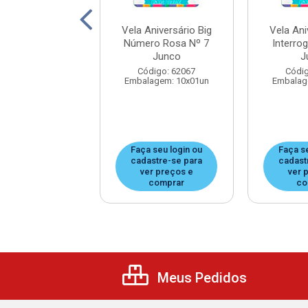
Aniversário Big
Vela Aniversário Big
Vela Ani
ro Rosa Nº 9
Número Rosa Nº 7
Interro
Junco
Junco
J
digo: 62083
Código: 62067
Códig
agem: 10x01un
Embalagem: 10x01un
Embalag
 seu login ou
Faça seu login ou
Faça s
astre-se para
cadastre-se para
cadast
er preços e
ver preços e
ver 
comprar
comprar
co
Meus Pedidos