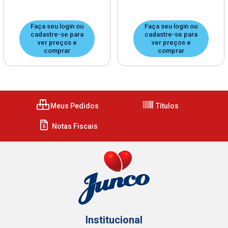
Faça seu login ou
Faça seu login ou
cadastre-se para
cadastre-se para
ver preços e
ver preços e
comprar
comprar
Meus Pedidos
Títulos
Notas Fiscais
Institucional