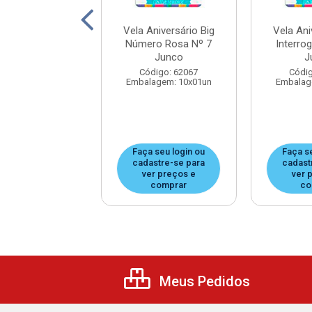
Aniversário Big
Vela Aniversário Big
Vela Ani
ro Rosa Nº 9
Número Rosa Nº 7
Interro
Junco
Junco
J
digo: 62083
Código: 62067
Códig
agem: 10x01un
Embalagem: 10x01un
Embalag
 seu login ou
Faça seu login ou
Faça s
astre-se para
cadastre-se para
cadast
er preços e
ver preços e
ver 
comprar
comprar
co
Meus Pedidos