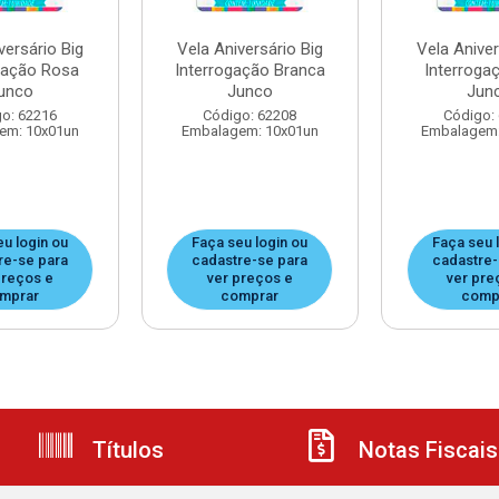
versário Big
Vela Aniversário Big
Vela Aniver
gação Rosa
Interrogação Branca
Interroga
unco
Junco
Jun
o: 62216
Código: 62208
Código:
em: 10x01un
Embalagem: 10x01un
Embalagem:
eu login ou
Faça seu login ou
Faça seu 
re-se para
cadastre-se para
cadastre-
preços e
ver preços e
ver pre
mprar
comprar
comp
Títulos
Notas Fiscais