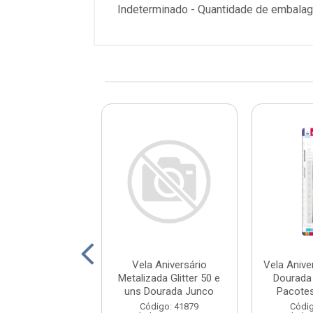
Indeterminado - Quantidade de embalag
iversário Palito
Vela Aniversário
Vela Aniver
anca Junco
Metalizada Glitter 50 e
Dourada
uns Dourada Junco
Pacotes
digo: 68924
Código: 41879
Códig