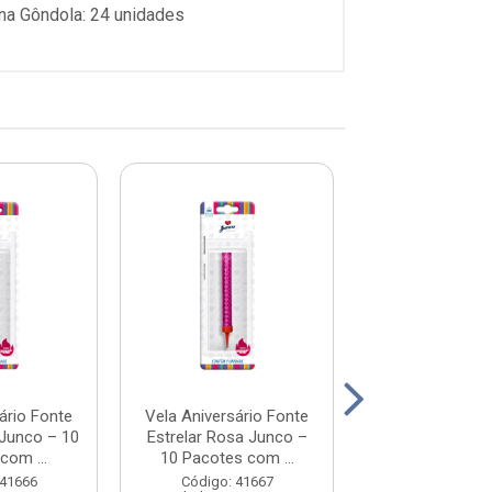
na Gôndola: 24 unidades
ário Fonte
Vela Aniversário Fonte
Vela Aniversár
 Junco – 10
Estrelar Rosa Junco –
Estrelar Ver
com ...
10 Pacotes com ...
Junco – 10 Pac
 41666
Código: 41667
Código: 41