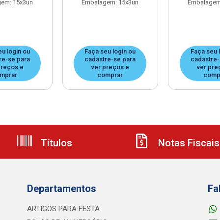
em: 15x3un
Embalagem: 15x3un
Embalagem
eu login ou
Faça seu login ou
Faça seu 
re-se para
cadastre-se para
cadastre-
preços e
ver preços e
ver pre
mprar
comprar
comp
Títulos
Notas Fiscais
Departamentos
Fa
ARTIGOS PARA FESTA