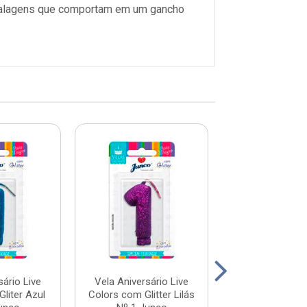
mbalagens que comportam em um gancho
sário Live
Vela Aniversário Live
Vela Aniversár
liter Azul
Colors com Glitter Lilás
Colors com Gli