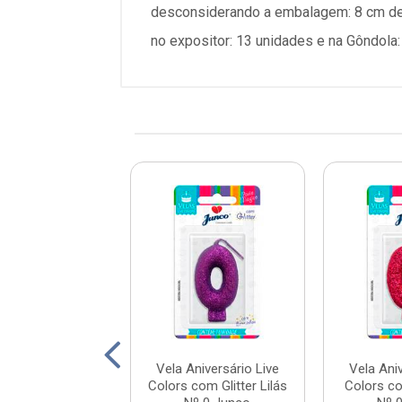
desconsiderando a embalagem: 8 cm de 
no expositor: 13 unidades e na Gôndola
niversário Live
Vela Aniversário Live
Vela Aniv
 com Gliter Pink
Colors com Glitter Lilás
Colors co