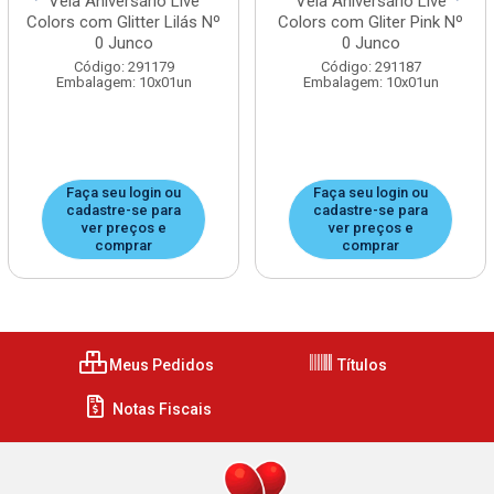
Vela Aniversário Live
Vela Aniversário Live
Colors com Glitter Lilás Nº
Colors com Gliter Pink Nº
0 Junco
0 Junco
Código: 291179
Código: 291187
Embalagem: 10x01un
Embalagem: 10x01un
Faça seu login ou
Faça seu login ou
cadastre-se para
cadastre-se para
ver preços e
ver preços e
comprar
comprar
Meus Pedidos
Títulos
Notas Fiscais