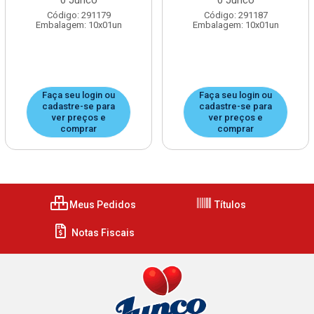
0 Junco
0 Junco
Código: 291179
Código: 291187
Embalagem: 10x01un
Embalagem: 10x01un
Faça seu login ou
Faça seu login ou
cadastre-se para
cadastre-se para
ver preços e
ver preços e
comprar
comprar
Meus Pedidos
Títulos
Notas Fiscais