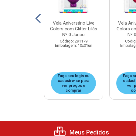
niversário Live
Vela Aniversário Live
Vela Aniv
 com Gliter Pink
Colors com Glitter Lilás
Colors co
º 4 Junco
Nº 0 Junco
Nº 
digo: 291351
Código: 291179
Códig
agem: 10x01un
Embalagem: 10x01un
Embalag
 seu login ou
Faça seu login ou
Faça s
astre-se para
cadastre-se para
cadast
er preços e
ver preços e
ver 
comprar
comprar
co
Meus Pedidos