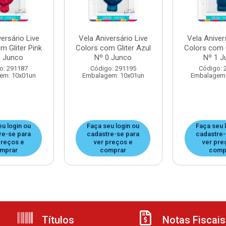
ersário Live
Vela Aniversário Live
Vela Aniver
m Gliter Pink
Colors com Gliter Azul
Colors com G
0 Junco
Nº 0 Junco
Nº 1 J
o: 291187
Código: 291195
Código: 
em: 10x01un
Embalagem: 10x01un
Embalagem:
eu login ou
Faça seu login ou
Faça seu 
re-se para
cadastre-se para
cadastre-
preços e
ver preços e
ver pre
mprar
comprar
comp
Títulos
Notas Fiscais