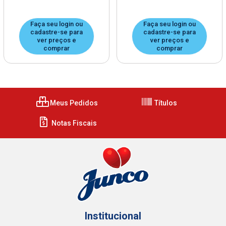
Faça seu login ou
Faça seu login ou
cadastre-se para
cadastre-se para
ver preços e
ver preços e
comprar
comprar
Meus Pedidos
Títulos
Notas Fiscais
Institucional