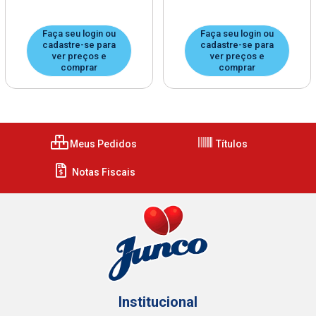
Faça seu login ou
Faça seu login ou
cadastre-se para
cadastre-se para
ver preços e
ver preços e
comprar
comprar
Meus Pedidos
Títulos
Notas Fiscais
Institucional