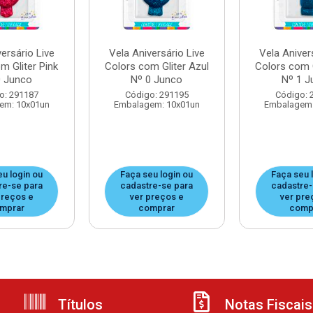
ersário Live
Vela Aniversário Live
Vela Aniver
m Gliter Pink
Colors com Gliter Azul
Colors com G
0 Junco
Nº 0 Junco
Nº 1 J
o: 291187
Código: 291195
Código: 
em: 10x01un
Embalagem: 10x01un
Embalagem:
eu login ou
Faça seu login ou
Faça seu 
re-se para
cadastre-se para
cadastre-
preços e
ver preços e
ver pre
mprar
comprar
comp
Títulos
Notas Fiscais