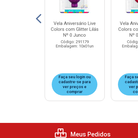
niversário Live
Vela Aniversário Live
Vela Aniv
 com Gliter Pink
Colors com Glitter Lilás
Colors co
º 4 Junco
Nº 0 Junco
Nº 
digo: 291351
Código: 291179
Códig
agem: 10x01un
Embalagem: 10x01un
Embalag
 seu login ou
Faça seu login ou
Faça s
astre-se para
cadastre-se para
cadast
er preços e
ver preços e
ver 
comprar
comprar
co
Meus Pedidos