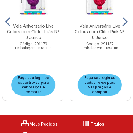
Vela Aniversário Live
Vela Aniversário Live
Colors com Glitter Lilás Nº
Colors com Gliter Pink Nº
0 Junco
0 Junco
Código: 291179
Código: 291187
Embalagem: 10x01un
Embalagem: 10x01un
Faça seu login ou
Faça seu login ou
cadastre-se para
cadastre-se para
ver preços e
ver preços e
comprar
comprar
Meus Pedidos
Títulos