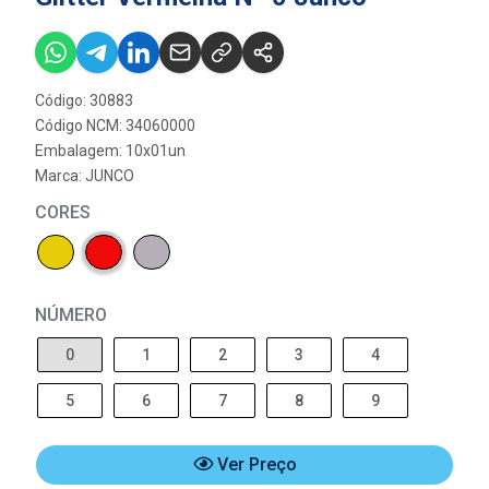
Código: 30883
Código NCM: 34060000
Embalagem: 10x01un
Marca:
JUNCO
CORES
NÚMERO
0
1
2
3
4
5
6
7
8
9
Ver Preço