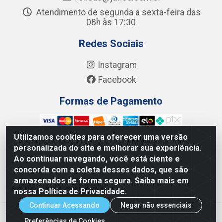
Atendimento de segunda a sexta-feira das
08h às 17:30
Redes Sociais
Instagram
Facebook
Formas de Pagamento
Utilizamos cookies para oferecer uma versão
personalizada do site e melhorar sua experiência.
Ao continuar navegando, você está ciente e
Junco Industria e Comercio Ltda - R. Lineu Anterino
concorda com a coleta desses dados, que são
Mariano, 505 - Distrito Industrial, Uberlândia - MG CEP
armazenados de forma segura. Saiba mais em
38.402-346 - CNPJ: 66.312.653/0001-14
nossa Política de Privacidade.
Continuar Acessando
Negar não essenciais
Preferências de Cookies