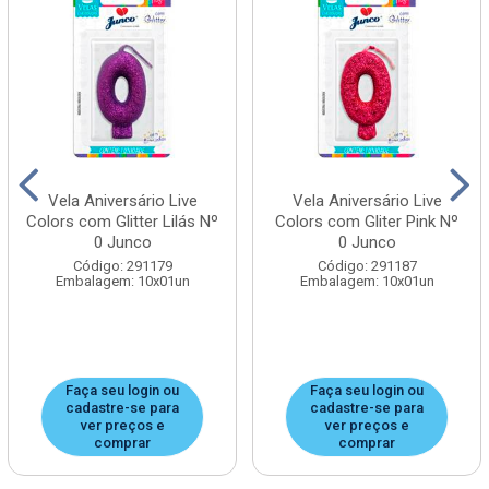
Vela Aniversário Live
Vela Aniversário Live
Colors com Glitter Lilás Nº
Colors com Gliter Pink Nº
0 Junco
0 Junco
Código: 291179
Código: 291187
Embalagem: 10x01un
Embalagem: 10x01un
Faça seu login ou
Faça seu login ou
cadastre-se para
cadastre-se para
ver preços e
ver preços e
comprar
comprar