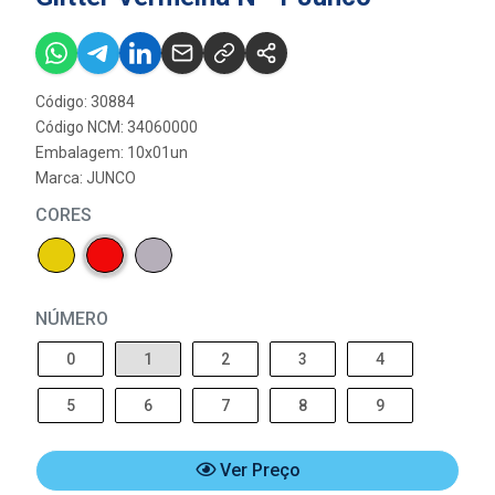
Código: 30884
Código NCM: 34060000
Embalagem: 10x01un
Marca:
JUNCO
CORES
NÚMERO
0
1
2
3
4
5
6
7
8
9
Ver Preço