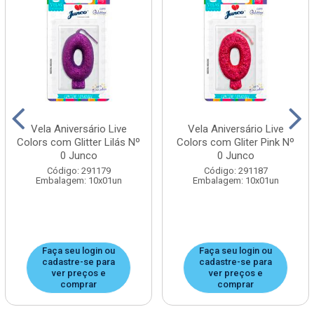
Vela Aniversário Live
Vela Aniversário Live
Colors com Glitter Lilás Nº
Colors com Gliter Pink Nº
0 Junco
0 Junco
Código: 291179
Código: 291187
Embalagem: 10x01un
Embalagem: 10x01un
Faça seu login ou
Faça seu login ou
cadastre-se para
cadastre-se para
ver preços e
ver preços e
comprar
comprar