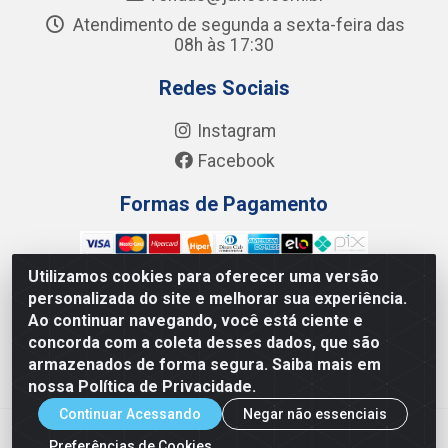
Atendimento de segunda a sexta-feira das
08h às 17:30
Redes Sociais
Instagram
Facebook
Formas de Pagamento
Utilizamos cookies para oferecer uma versão
personalizada do site e melhorar sua experiência.
Ao continuar navegando, você está ciente e
Junco Industria e Comercio Ltda - R. Lineu Anterino
concorda com a coleta desses dados, que são
Mariano, 505 - Distrito Industrial, Uberlândia - MG CEP
armazenados de forma segura. Saiba mais em
38.402-346 - CNPJ: 66.312.653/0001-14
nossa Política de Privacidade.
Continuar Acessando
Negar não essenciais
Preferências de Cookies