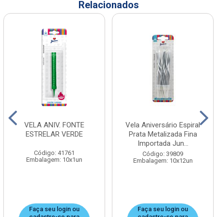
Relacionados
VELA ANIV. FONTE
Vela Aniversário Espiral
ESTRELAR VERDE
Prata Metalizada Fina
Importada Jun...
Código: 41761
Código: 39809
Embalagem: 10x1un
Embalagem: 10x12un
Faça seu login ou
Faça seu login ou
cadastre-se para
cadastre-se para