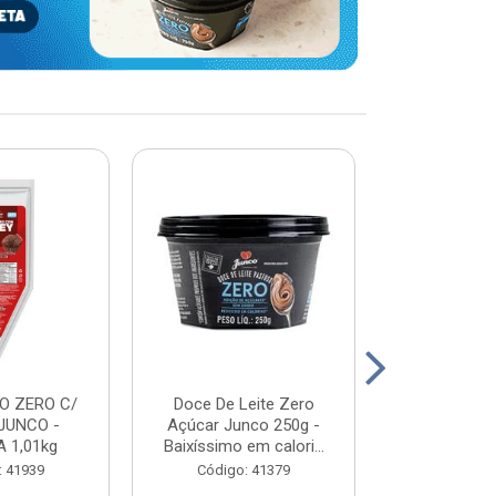
O ZERO C/
Doce De Leite Zero
DOCE DE L
JUNCO -
Açúcar Junco 250g -
WHEY - JUN
 1,01kg
Baixíssimo em calori...
2K
: 41939
Código: 41379
Código: