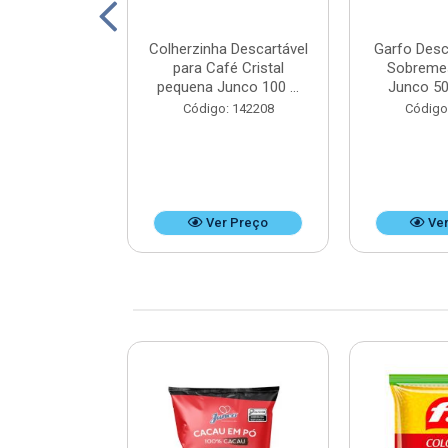
ico Mini Hot
Colherzinha Descartável
Garfo Desc
50 unidades -
para Café Cristal
Sobreme
x9 cm
pequena Junco 100 ...
Junco 50
: 125351
Código: 142208
Código
r Preço
Ver Preço
Ver