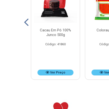
Leite Doces
Cacau Em Pó 100%
Colorau
Bag 4,8kg
Junco 500g
o: 37476
Código: 41860
Código
r Preço
Ver Preço
Ver