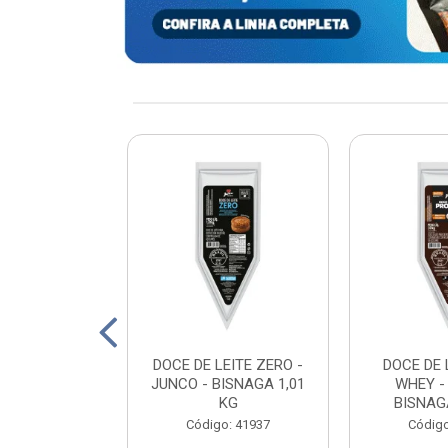
xturizada Soja
DOCE DE LEITE ZERO -
DOCE DE 
py Life 400g
JUNCO - BISNAGA 1,01
WHEY -
KG
BISNAGA
: 198465
Código: 41937
Código