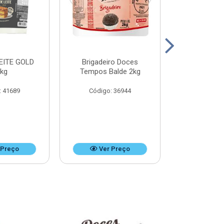
EITE GOLD
Brigadeiro Doces
DOCE DE LEI
8kg
Tempos Balde 2kg
k
: 41689
Código: 36944
Código:
 Preço
Ver Preço
Ver 