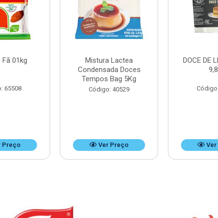
 Fã 01kg
Mistura Lactea
DOCE DE L
Condensada Doces
9,
Tempos Bag 5Kg
: 65508
Código
Código: 40529
 Preço
Ver Preço
Ver