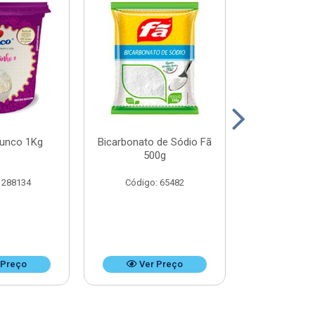
Junco 1Kg
Bicarbonato de Sódio Fã
Bicarbonato 
500g
1k
 288134
Código: 65482
Código:
 Preço
Ver Preço
Ver 