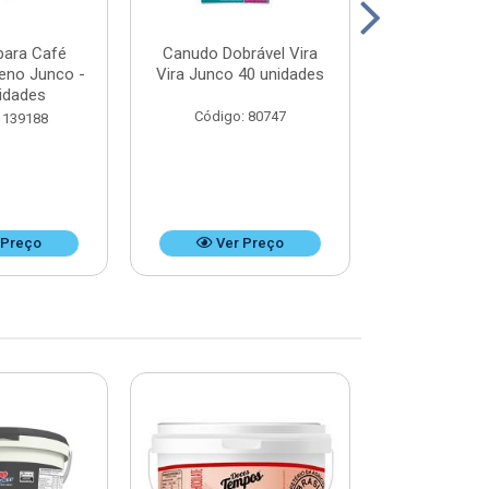
para Café
Canudo Dobrável Vira
Canudo Desca
ueno Junco -
Vira Junco 40 unidades
Refrigerant
idades
unid
Código: 80747
 139188
Código:
 Preço
Ver Preço
Ver 