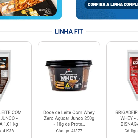
LINHA FIT
LEITE COM
Doce de Leite Com Whey
BRIGADEIR
 JUNCO -
Zero Açúcar Junco 250g
WHEY - 
 1,01 kg
- 18g de Prote...
BISNAGA
: 41938
Código: 41377
Código