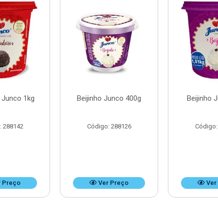
o Junco 1kg
Beijinho Junco 400g
Beijinho 
: 288142
Código: 288126
Código:
 Preço
Ver Preço
Ver