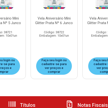
ersário Mini
Vela Aniversário Mini
Vela Aniver
ata Nº 5 Junco
Glitter Prata Nº 6 Junco
Glitter Prata
o: 38721
Código: 38722
Código:
em: 10x01un
Embalagem: 10x01un
Embalagem:
eu login ou
Faça seu login ou
Faça seu 
re-se para
cadastre-se para
cadastre-
preços e
ver preços e
ver pre
mprar
comprar
comp
Títulos
Notas Fiscais