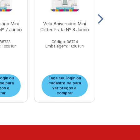
sário Mini
Vela Aniversário Mini
Vela Aniversá
 Nº 7 Junco
Glitter Prata Nº 8 Junco
Glitter Prata N
 38723
Código: 38724
Código: 38
 10x01un
Embalagem: 10x01un
Embalagem: 1
login ou
Faça seu login ou
Faça seu log
se para
cadastre-se para
cadastre-se
ços e
ver preços e
ver preços
rar
comprar
compra