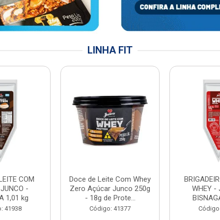
LINHA FIT
LEITE COM
Doce de Leite Com Whey
BRIGADEIR
 JUNCO -
Zero Açúcar Junco 250g
WHEY - 
 1,01 kg
- 18g de Prote...
BISNAGA
: 41938
Código: 41377
Código