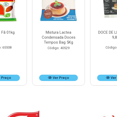
 Fã 01kg
Mistura Lactea
DOCE DE L
Condensada Doces
9,
Tempos Bag 5Kg
: 65508
Código
Código: 40529
 Preço
Ver Preço
Ver