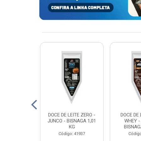
xturizada Soja
DOCE DE LEITE ZERO -
DOCE DE 
py Life 400g
JUNCO - BISNAGA 1,01
WHEY -
KG
BISNAGA
: 198465
Código: 41937
Código