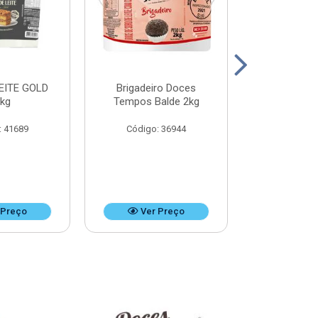
EITE GOLD
Brigadeiro Doces
DOCE DE LEI
8kg
Tempos Balde 2kg
k
: 41689
Código: 36944
Código:
 Preço
Ver Preço
Ver 