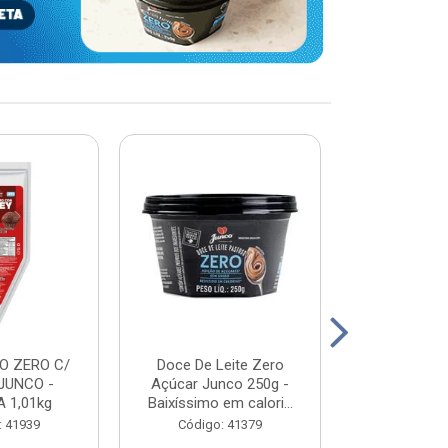
O ZERO C/
Doce De Leite Zero
DOCE DE L
JUNCO -
Açúcar Junco 250g -
WHEY - JUN
 1,01kg
Baixíssimo em calori...
2K
: 41939
Código: 41379
Código: