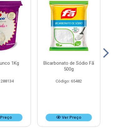
Junco 1Kg
Bicarbonato de Sódio Fã
Bicarbonato 
500g
1k
 288134
Código: 65482
Código:
 Preço
Ver Preço
Ver 