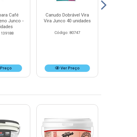
para Café
Canudo Dobrável Vira
Canudo Desca
ueno Junco -
Vira Junco 40 unidades
Refrigerant
idades
unid
Código: 80747
 139188
Código:
 Preço
Ver Preço
Ver 