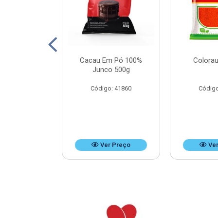
Leite Doces
Cacau Em Pó 100%
Colorau
Bag 4,8kg
Junco 500g
o: 37476
Código: 41860
Código
r Preço
Ver Preço
Ver