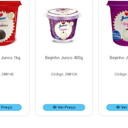
o Junco 1kg
Beijinho Junco 400g
Beijinho 
: 288142
Código: 288126
Código:
 Preço
Ver Preço
Ver