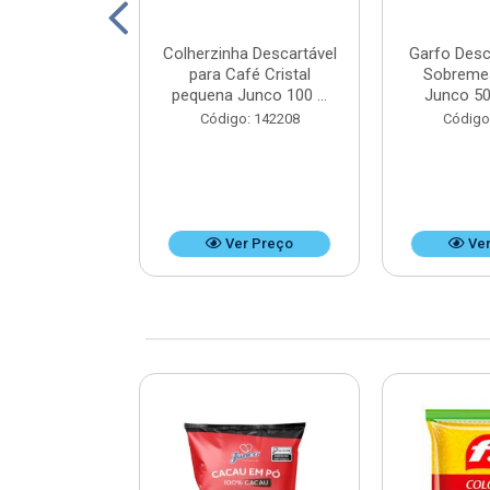
ico Mini Hot
Colherzinha Descartável
Garfo Desc
50 unidades -
para Café Cristal
Sobreme
x9 cm
pequena Junco 100 ...
Junco 50
: 125351
Código: 142208
Código
r Preço
Ver Preço
Ver