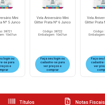
ersário Mini
Vela Aniversário Mini
Vela Aniver
ata Nº 5 Junco
Glitter Prata Nº 6 Junco
Glitter Prata
o: 38721
Código: 38722
Código:
em: 10x01un
Embalagem: 10x01un
Embalagem:
eu login ou
Faça seu login ou
Faça seu 
re-se para
cadastre-se para
cadastre-
preços e
ver preços e
ver pre
mprar
comprar
comp
Títulos
Notas Fiscais