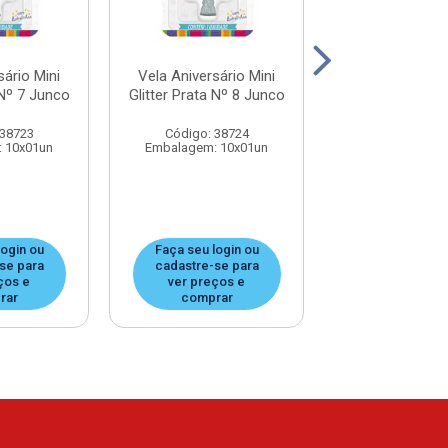
sário Mini
Vela Aniversário Mini
Vela Aniversá
 Nº 7 Junco
Glitter Prata Nº 8 Junco
Glitter Prata N
 38723
Código: 38724
Código: 38
 10x01un
Embalagem: 10x01un
Embalagem: 1
login ou
Faça seu login ou
Faça seu log
se para
cadastre-se para
cadastre-se
ços e
ver preços e
ver preços
rar
comprar
compra