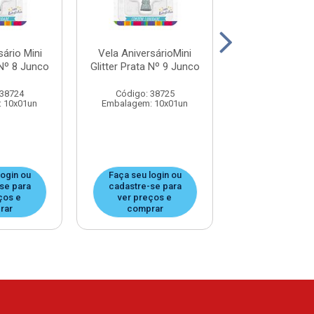
sário Mini
Vela AniversárioMini
Vela Aniversár
 Nº 8 Junco
Glitter Prata Nº 9 Junco
Glitter Doura
Junco
 38724
Código: 38725
Código: 38
 10x01un
Embalagem: 10x01un
Embalagem: 1
login ou
Faça seu login ou
Faça seu log
se para
cadastre-se para
cadastre-se
ços e
ver preços e
ver preços
rar
comprar
compra