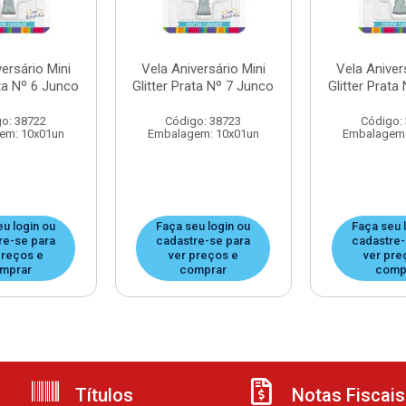
ersário Mini
Vela Aniversário Mini
Vela Aniver
ata Nº 6 Junco
Glitter Prata Nº 7 Junco
Glitter Prata
o: 38722
Código: 38723
Código:
em: 10x01un
Embalagem: 10x01un
Embalagem:
eu login ou
Faça seu login ou
Faça seu 
re-se para
cadastre-se para
cadastre-
preços e
ver preços e
ver pre
mprar
comprar
comp
Títulos
Notas Fiscais