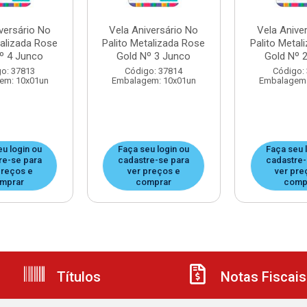
versário No
Vela Aniversário No
Vela Anive
talizada Rose
Palito Metalizada Rose
Palito Metal
º 4 Junco
Gold Nº 3 Junco
Gold Nº 
o: 37813
Código: 37814
Código:
em: 10x01un
Embalagem: 10x01un
Embalagem:
eu login ou
Faça seu login ou
Faça seu 
re-se para
cadastre-se para
cadastre-
preços e
ver preços e
ver pre
mprar
comprar
comp
Títulos
Notas Fiscais