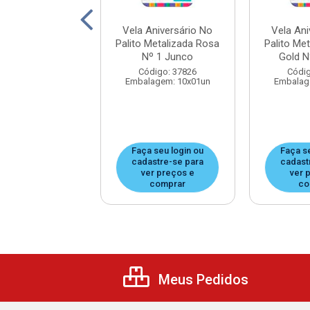
Aniversário No
Vela Aniversário No
Vela Ani
Metalizada Rose
Palito Metalizada Rosa
Palito Me
d Nº 5 Junco
Nº 1 Junco
Gold N
digo: 37812
Código: 37826
Códig
agem: 10x01un
Embalagem: 10x01un
Embalag
 seu login ou
Faça seu login ou
Faça s
astre-se para
cadastre-se para
cadast
er preços e
ver preços e
ver 
comprar
comprar
co
Meus Pedidos