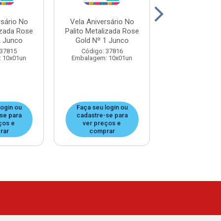
rsário No
Vela Aniversário No
Vela Aniversá
izada Rose
Palito Metalizada Rose
Palito Metaliz
2 Junco
Gold Nº 1 Junco
Interrogação 
 37815
Código: 37816
Código: 37
 10x01un
Embalagem: 10x01un
Embalagem: 1
login ou
Faça seu login ou
Faça seu log
se para
cadastre-se para
cadastre-se
ços e
ver preços e
ver preços
rar
comprar
compra