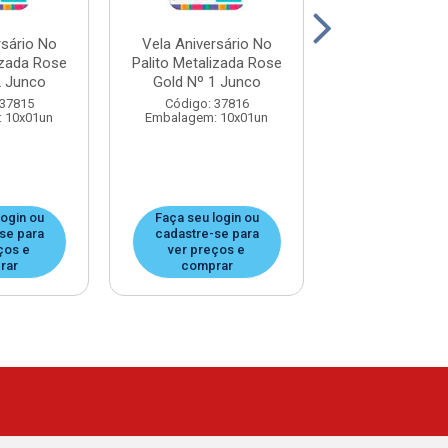
rsário No
Vela Aniversário No
Vela Aniversá
izada Rose
Palito Metalizada Rose
Palito Metaliz
2 Junco
Gold Nº 1 Junco
Interrogação 
 37815
Código: 37816
Código: 37
 10x01un
Embalagem: 10x01un
Embalagem: 1
login ou
Faça seu login ou
Faça seu log
se para
cadastre-se para
cadastre-se
ços e
ver preços e
ver preços
rar
comprar
compra