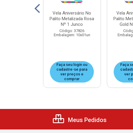
Aniversário No
Vela Aniversário No
Vela Ani
Metalizada Rose
Palito Metalizada Rosa
Palito Me
d Nº 5 Junco
Nº 1 Junco
Gold N
digo: 37812
Código: 37826
Códig
agem: 10x01un
Embalagem: 10x01un
Embalag
 seu login ou
Faça seu login ou
Faça s
astre-se para
cadastre-se para
cadast
er preços e
ver preços e
ver 
comprar
comprar
co
Meus Pedidos