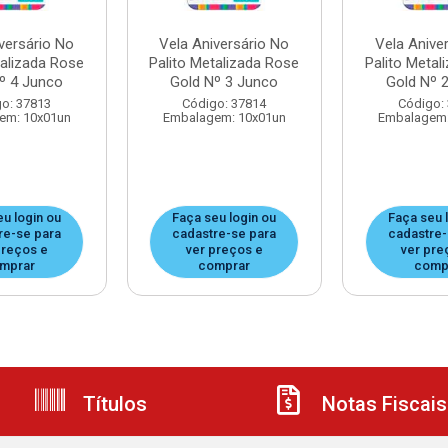
versário No
Vela Aniversário No
Vela Anive
talizada Rose
Palito Metalizada Rose
Palito Metal
º 4 Junco
Gold Nº 3 Junco
Gold Nº 
o: 37813
Código: 37814
Código:
em: 10x01un
Embalagem: 10x01un
Embalagem:
eu login ou
Faça seu login ou
Faça seu 
re-se para
cadastre-se para
cadastre-
preços e
ver preços e
ver pre
mprar
comprar
comp
Títulos
Notas Fiscais