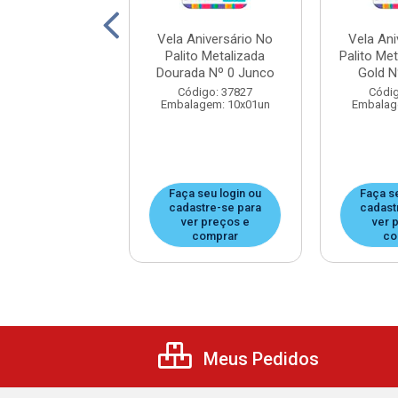
Aniversário No
Vela Aniversário No
Vela Ani
Metalizada Rose
Palito Metalizada
Palito Me
d Nº 5 Junco
Dourada Nº 0 Junco
Gold N
digo: 37812
Código: 37827
Códig
agem: 10x01un
Embalagem: 10x01un
Embalag
 seu login ou
Faça seu login ou
Faça s
astre-se para
cadastre-se para
cadast
er preços e
ver preços e
ver 
comprar
comprar
co
Meus Pedidos