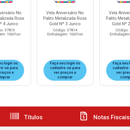
versário No
Vela Aniversário No
Vela Anive
talizada Rose
Palito Metalizada Rose
Palito Metal
º 4 Junco
Gold Nº 3 Junco
Gold Nº 
o: 37813
Código: 37814
Código:
em: 10x01un
Embalagem: 10x01un
Embalagem:
eu login ou
Faça seu login ou
Faça seu 
re-se para
cadastre-se para
cadastre-
preços e
ver preços e
ver pre
mprar
comprar
comp
Títulos
Notas Fiscais