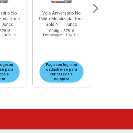
rsário No
Vela Aniversário No
Vela Aniversá
izada Rose
Palito Metalizada Rose
Palito Metaliz
2 Junco
Gold Nº 1 Junco
Nº 1 Jun
 37815
Código: 37816
Código: 37
 10x01un
Embalagem: 10x01un
Embalagem: 1
login ou
Faça seu login ou
Faça seu log
se para
cadastre-se para
cadastre-se
ços e
ver preços e
ver preços
rar
comprar
compra