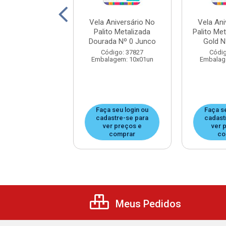
Aniversário No
Vela Aniversário No
Vela Ani
Metalizada Rose
Palito Metalizada
Palito Me
d Nº 5 Junco
Dourada Nº 0 Junco
Gold N
digo: 37812
Código: 37827
Códig
agem: 10x01un
Embalagem: 10x01un
Embalag
 seu login ou
Faça seu login ou
Faça s
astre-se para
cadastre-se para
cadast
er preços e
ver preços e
ver 
comprar
comprar
co
Meus Pedidos