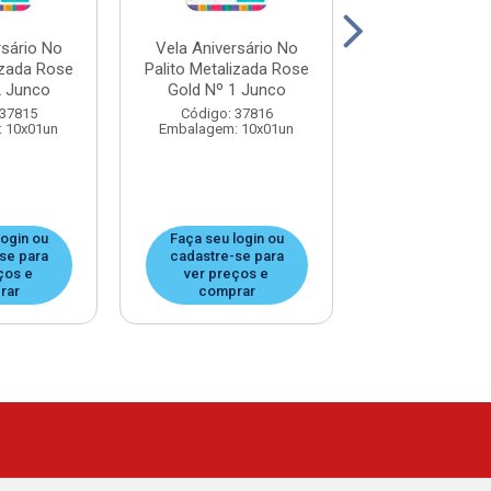
rsário No
Vela Aniversário No
Vela Aniversá
izada Rose
Palito Metalizada Rose
Palito Metaliz
2 Junco
Gold Nº 1 Junco
Interrogação 
 37815
Código: 37816
Código: 37
 10x01un
Embalagem: 10x01un
Embalagem: 1
login ou
Faça seu login ou
Faça seu log
se para
cadastre-se para
cadastre-se
ços e
ver preços e
ver preços
rar
comprar
compra