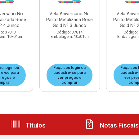
versário No
Vela Aniversário No
Vela Anive
talizada Rose
Palito Metalizada Rose
Palito Metal
º 4 Junco
Gold Nº 3 Junco
Gold Nº 
o: 37813
Código: 37814
Código:
em: 10x01un
Embalagem: 10x01un
Embalagem:
eu login ou
Faça seu login ou
Faça seu 
re-se para
cadastre-se para
cadastre-
preços e
ver preços e
ver pre
mprar
comprar
comp
Títulos
Notas Fiscais